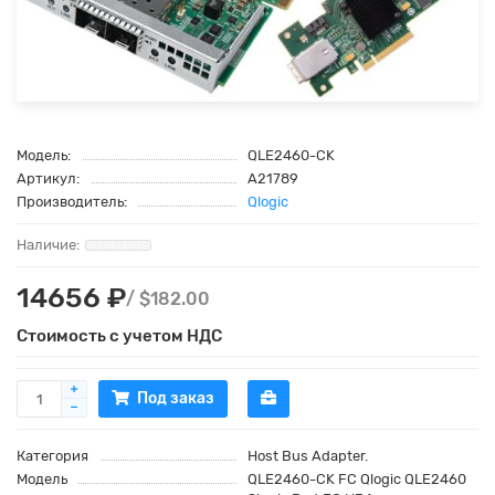
Модель:
QLE2460-CK
Артикул:
A21789
Производитель:
Qlogic
14656 ₽
/ $182.00
Стоимость с учетом НДС
Под заказ
Категория
Host Bus Adapter.
Модель
QLE2460-CK FC Qlogic QLE2460