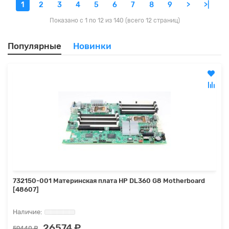
1
2
3
4
5
6
7
8
9
>
>|
Показано с 1 по 12 из 140 (всего 12 страниц)
Популярные
Новинки
732150-001 Материнская плата HP DL360 G8 Motherboard
[48607]
26574 ₽
59440 ₽