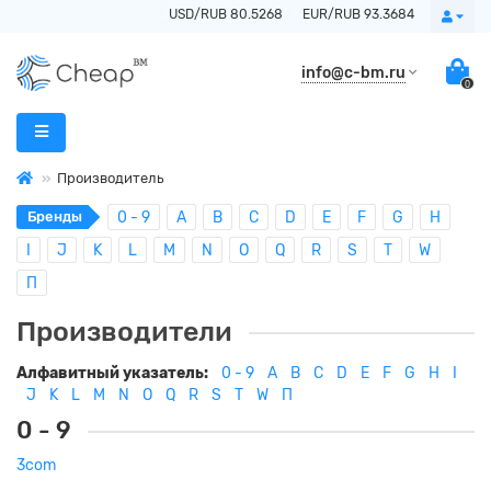
USD/RUB 80.5268
EUR/RUB 93.3684
info@c-bm.ru
0
Производитель
Бренды
0 - 9
A
B
C
D
E
F
G
H
I
J
K
L
M
N
O
Q
R
S
T
W
П
Производители
Алфавитный указатель:
0 - 9
A
B
C
D
E
F
G
H
I
J
K
L
M
N
O
Q
R
S
T
W
П
0 - 9
3com