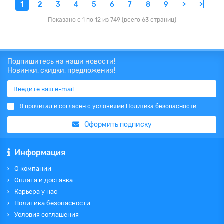
1
2
3
4
5
6
7
8
9
>
>|
Показано с 1 по 12 из 749 (всего 63 страниц)
Подпишитесь на наши новости!
Новинки, скидки, предложения!
Я прочитал и согласен с условиями
Политика безопасности
Оформить подписку
Информация
О компании
Оплата и доставка
Карьера у нас
Политика безопасности
Условия соглашения