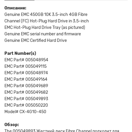
Описание:
Genuine EMC 450GB 10K 3.5-inch 4GB Fibre
Channel (FC) Hot-Plug Hard Drive in 3.5-inch
EMC Hot-Plug Hard Drive Tray (as pictured)
Genuine EMC serial number and firmware
Genuine EMC Certified Hard Drive
Part Number(s)
EMC Part# 005048954
EMC Part# 005049115
EMC Part# 005048974
EMC Part# 005049164
EMC Part# 005049689
EMC Part# 005049682
EMC Part# 005049893
EMC Part# 005050220
Model# CX-4G10-450
Обзор:
The 005049893 Жесткий диск Fibre Channel подходит для