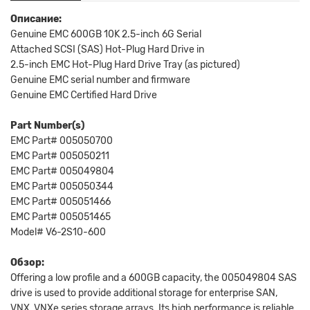
Описание:
Genuine EMC 600GB 10K 2.5-inch 6G Serial
Attached SCSI (SAS) Hot-Plug Hard Drive in
2.5-inch EMC Hot-Plug Hard Drive Tray (as pictured)
Genuine EMC serial number and firmware
Genuine EMC Certified Hard Drive
Part Number(s)
EMC Part# 005050700
EMC Part# 005050211
EMC Part# 005049804
EMC Part# 005050344
EMC Part# 005051466
EMC Part# 005051465
Model# V6-2S10-600
Обзор:
Offering a low profile and a 600GB capacity, the 005049804 SAS
drive is used to provide additional storage for enterprise SAN,
VNX, VNXe series storage arrays. Its high performance is reliable,