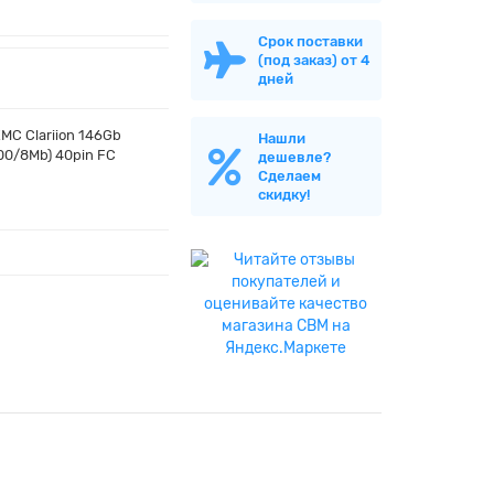
Срок поставки
(под заказ) от 4
дней
MC Clariion 146Gb
Нашли
00/8Mb) 40pin FC
дешевле?
Сделаем
скидку!