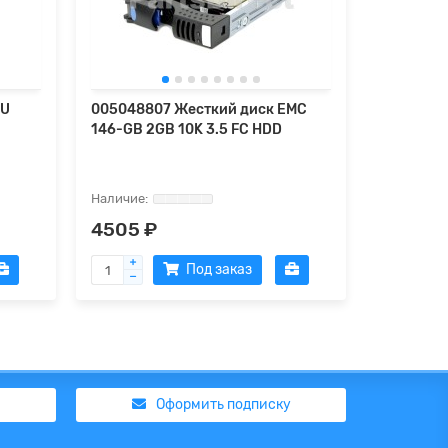
0U
005048807 Жесткий диск EMC
Жесткий 
146-GB 2GB 10K 3.5 FC HDD
400 GB 4
4505 ₽
102269
Под заказ
Оформить подписку