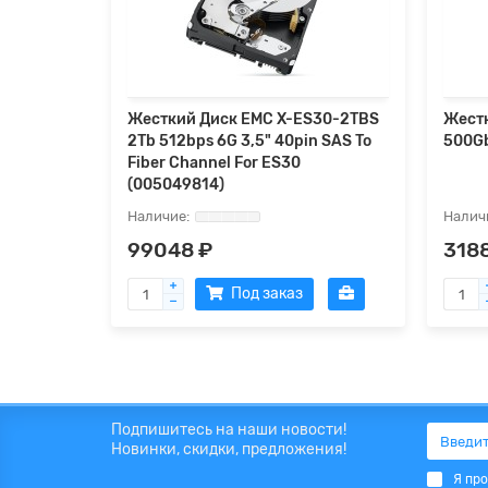
Жесткий Диск EMC X-ES30-2TBS
Жестк
2Tb 512bps 6G 3,5" 40pin SAS To
500Gb
Fiber Channel For ES30
(005049814)
99048 ₽
318
Под заказ
Подпишитесь на наши новости!
Новинки, скидки, предложения!
Я пр