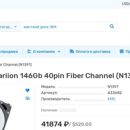
USD
атегории
спродажа
О компании
Оплата и доставка
П
r Channel (N1391)
iion 146Gb 40pin Fiber Channel (N1
Модель:
N1391
Артикул:
A33682
Производитель:
EMC
41874 ₽
/ $520.00