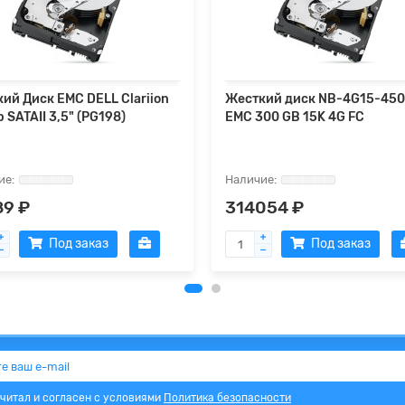
ий Диск EMC DELL Clariion
Жесткий диск NB-4G15-45
 SATAII 3,5" (PG198)
EMC 300 GB 15K 4G FC
89 ₽
314054 ₽
Под заказ
Под заказ
очитал и согласен с условиями
Политика безопасности