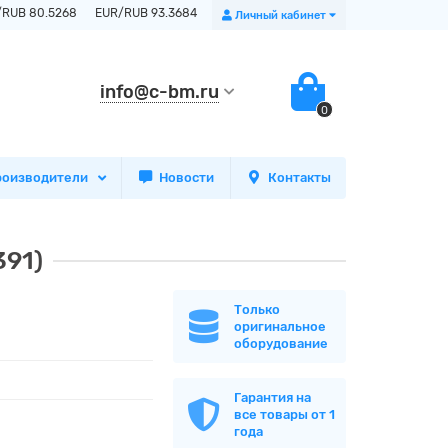
/RUB 80.5268
EUR/RUB 93.3684
Личный кабинет
info@c-bm.ru
0
роизводители
Новости
Контакты
391)
Только
оригинальное
оборудование
Гарантия на
все товары от 1
года