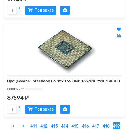
Под заказ
Процессоры Intel Xeon E3-1290 v2 CM8063701099101SR0PC
87694 ₽
Под заказ
|<
<
411
412
413
414
415
416
417
418
419