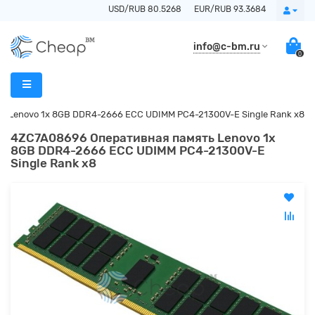
USD/RUB 80.5268
EUR/RUB 93.3684
info@c-bm.ru
0
 Lenovo 1x 8GB DDR4-2666 ECC UDIMM PC4-21300V-E Single Rank x8
4ZC7A08696 Оперативная память Lenovo 1x
8GB DDR4-2666 ECC UDIMM PC4-21300V-E
Single Rank x8