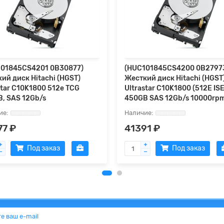
101845CS4201 0B30877)
(HUC101845CS4200 0B2797
ий диск Hitachi (HGST)
Жесткий диск Hitachi (HGST
star C10K1800 512e TCG
Ultrastar C10K1800 (512E ISE
, SAS 12Gb/s
450GB SAS 12Gb/s 10000rp
77 ₽
41391 ₽
Под заказ
Под заказ