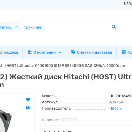
USD
атегории
спродажа
О компании
Оплата и доставка
П
i (HGST) Ultrastar C10K1800 (512E SE) 450GB SAS 12Gb/s 10000rpm
 Жесткий диск Hitachi (HGST) Ultra
m
Модель:
HUC101845
Артикул:
A39139
Производитель:
Hitachi