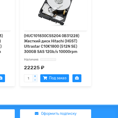
3)
(HUC101830CSS204 0B31228)
(HUC1018
)
Жесткий диск Hitachi (HGST)
Жесткий 
)
Ultrastar C10K1800 (512N SE)
Ultrastar
m
300GB SAS 12Gb/s 10000rpm
450GB SA
22225 ₽
41391 
Под заказ
Оформить подписку