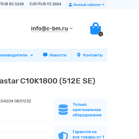
/RUB 80.5268
EUR/RUB 93.3684
Личный кабинет
info@c-bm.ru
0
роизводители
Новости
Контакты
star C10K1800 (512E SE)
CS4204 0B31232
Только
оригинальное
оборудование
Гарантия на
все товары от 1