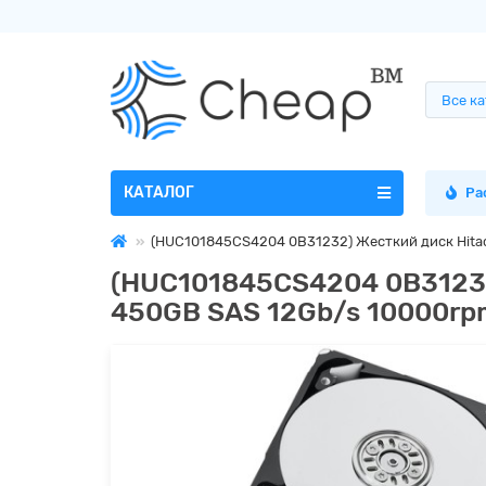
Все к
КАТАЛОГ
Ра
(HUC101845CS4204 0B31232) Жесткий диск Hitach
(HUC101845CS4204 0B31232)
450GB SAS 12Gb/s 10000rp