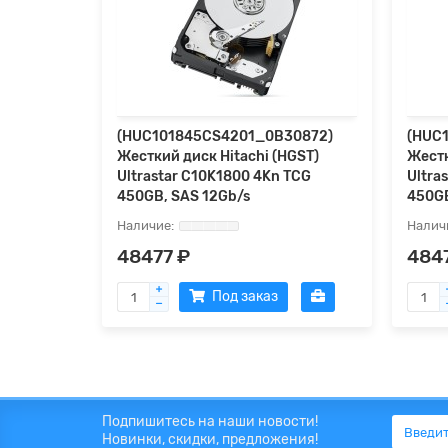
(HUC101845CS4201_0B30872)
(HUC
Жесткий диск Hitachi (HGST)
Жестк
Ultrastar C10K1800 4Kn TCG
Ultra
450GB, SAS 12Gb/s
450GB
48477 ₽
484
Под заказ
Подпишитесь на наши новости!
Новинки, скидки, предложения!