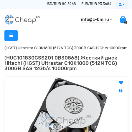
USD/RUB 80.5268
EUR/RUB 93.3684
info@c-bm.ru
0
i (HGST) Ultrastar C10K1800 (512N TCG) 300GB SAS 12Gb/s 10000rpm
(HUC101830CSS201 0B30868) Жесткий диск
Hitachi (HGST) Ultrastar C10K1800 (512N TCG)
300GB SAS 12Gb/s 10000rpm