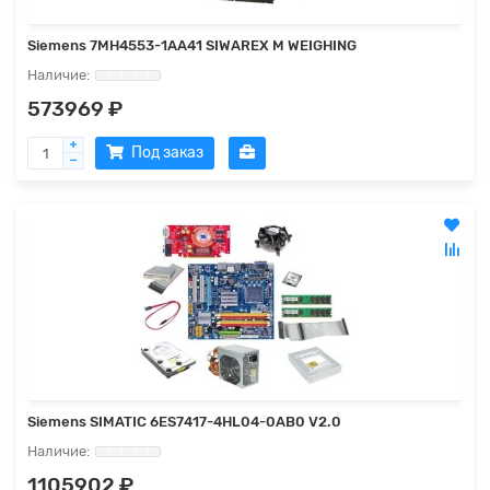
Siemens 7MH4553-1AA41 SIWAREX M WEIGHING
573969 ₽
Под заказ
Siemens SIMATIC 6ES7417-4HL04-0AB0 V2.0
1105902 ₽