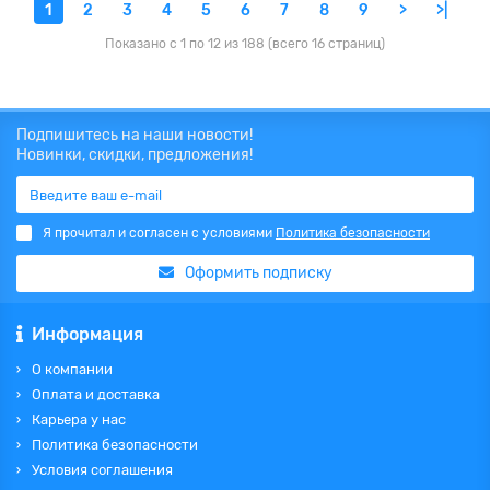
1
2
3
4
5
6
7
8
9
>
>|
Показано с 1 по 12 из 188 (всего 16 страниц)
Подпишитесь на наши новости!
Новинки, скидки, предложения!
Я прочитал и согласен с условиями
Политика безопасности
Оформить подписку
Информация
О компании
Оплата и доставка
Карьера у нас
Политика безопасности
Условия соглашения