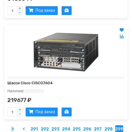
Под заказ
Шасси Cisco CISCO7604
219677 ₽
Под заказ
|<
<
291
292
293
294
295
296
297
298
299