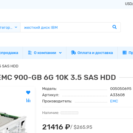
USD
атегории
спродажа
О компании
Оплата и доставка
П
5 SAS HDD
MC 900-GB 6G 10K 3.5 SAS HDD
Модель:
005050695
Артикул:
A33608
Производитель:
EMC
21416 ₽
/ $265.95