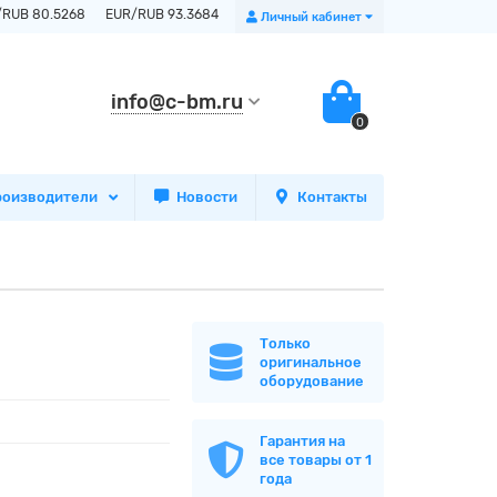
/RUB 80.5268
EUR/RUB 93.3684
Личный кабинет
info@c-bm.ru
0
роизводители
Новости
Контакты
Только
оригинальное
оборудование
Гарантия на
все товары от 1
года