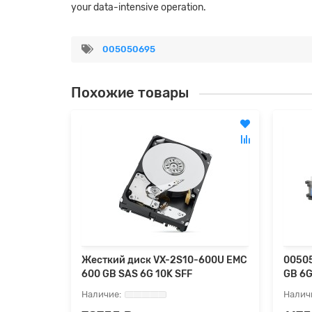
your data-intensive operation.
005050695
Похожие товары
Жесткий диск VX-2S10-600U EMC
00505
600 GB SAS 6G 10K SFF
GB 6G