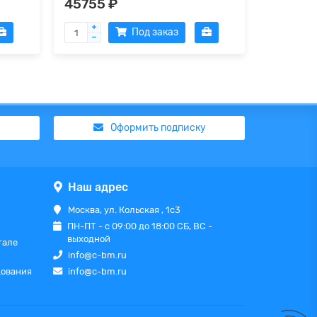
45755 ₽
17390 
Под заказ
Оформить подписку
Наш адрес
Москва, ул. Кольская , 1с3
ПН-ПТ - с 09:00 до 18:00 СБ, ВС -
выходной
тале
info@c-bm.ru
дования
info@c-bm.ru