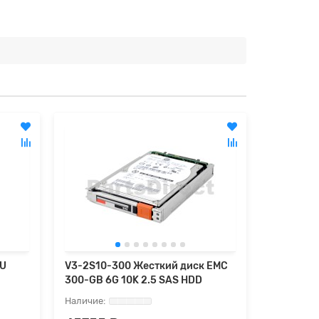
0U
V3-2S10-300 Жесткий диск EMC
00504994
300-GB 6G 10K 2.5 SAS HDD
600-GB 6