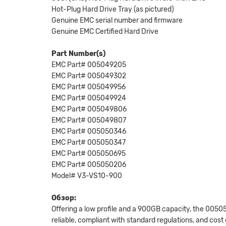
Hot-Plug Hard Drive Tray (as pictured)
Genuine EMC serial number and firmware
Genuine EMC Certified Hard Drive
Part Number(s)
EMC Part# 005049205
EMC Part# 005049302
EMC Part# 005049956
EMC Part# 005049924
EMC Part# 005049806
EMC Part# 005049807
EMC Part# 005050346
EMC Part# 005050347
EMC Part# 005050695
EMC Part# 005050206
Model# V3-VS10-900
Обзор:
Offering a low profile and a 900GB capacity, the 00505
reliable, compliant with standard regulations, and cos