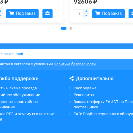
3 ₽
92606 ₽
Под заказ
Под заказ
очитал и согласен с условиями
Политика безопасности
ужба поддержки
Дополнительно
ты и схема проезда
Распродажа
тийное обслуживание
Реквизиты
ренное гарантийное
Заказать оферту ЕАИСТ на Пор
живание
поставщиков
кое REF и почему его не стоит
FAQ: Подбор серверного обору
я