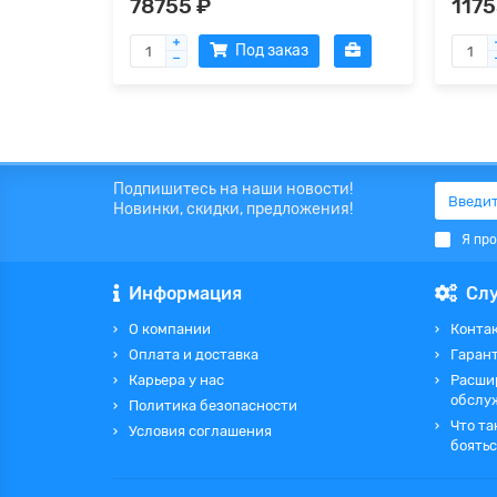
78755 ₽
1175
Под заказ
Подпишитесь на наши новости!
Новинки, скидки, предложения!
Я пр
Информация
Сл
О компании
Контак
Оплата и доставка
Гаран
Карьера у нас
Расши
обслу
Политика безопасности
Что та
Условия соглашения
боятьс