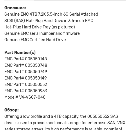
Описание:
Genuine EMC 4TB 7.2K 3.5-inch 6G Serial Attached
SCSI (SAS) Hot-Plug Hard Drive in 3.5-inch EMC
Hot-Plug Hard Drive Tray (as pictured)
Genuine EMC serial number and firmware
Genuine EMC Certified Hard Drive
Part Number(s)
EMC Part# 005050148
EMC Part# 005050748
EMC Part# 005050749
EMC Part# 005050149
EMC Part# 005050552
EMC Part# 005050953
Model# V4-VS07-040
Обзор:
Offering a low profile and a 4TB capacity, the 005050552 SAS
drive is used to provide additional storage for enterprise SAN, VNX
series storage arrays. Its high performance is reliable, compliant