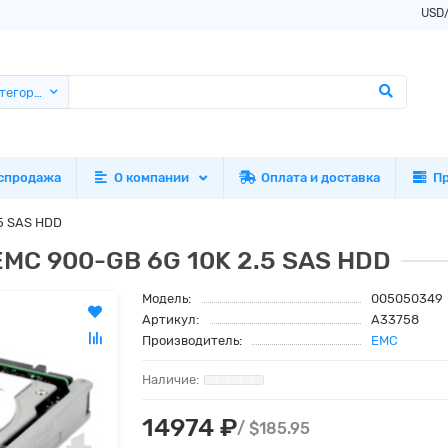
USD
атегории
спродажа
О компании
Оплата и доставка
П
5 SAS HDD
MC 900-GB 6G 10K 2.5 SAS HDD
Модель:
005050349
Артикул:
A33758
Производитель:
EMC
14974 ₽
/ $185.95