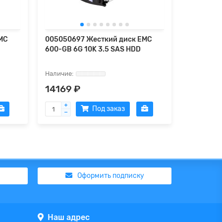
MC
005050697 Жесткий диск EMC
Жесткий 
600-GB 6G 10K 3.5 SAS HDD
EMC 100 
3300
14169 ₽
357861
Под заказ
Оформить подписку
Наш адрес