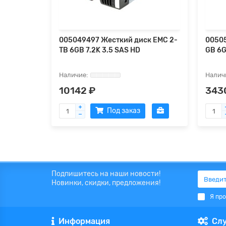
005049497 Жесткий диск EMC 2-
00505
TB 6GB 7.2K 3.5 SAS HD
GB 6G
10142 ₽
343
Под заказ
Подпишитесь на наши новости!
Новинки, скидки, предложения!
Я пр
Информация
Сл