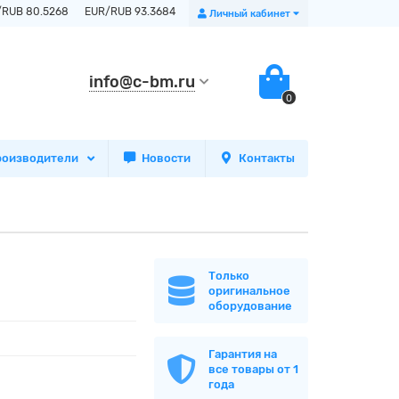
/RUB 80.5268
EUR/RUB 93.3684
Личный кабинет
info@c-bm.ru
0
роизводители
Новости
Контакты
Только
оригинальное
оборудование
Гарантия на
все товары от 1
года