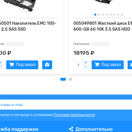
0501 Накопитель EMC 100-
005049801 Жесткий диск E
 2.5 SAS SSD
600-GB 6G 10K 3.5 SAS HDD
00 ₽
18195 ₽
Под заказ
Под заказ
очитал и согласен с условиями
Политика безопасности
ужба поддержки
Дополнительно