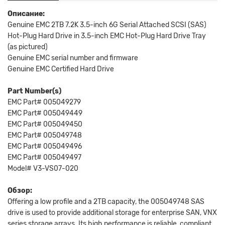
Описание:
Genuine EMC 2TB 7.2K 3.5-inch 6G Serial Attached SCSI (SAS)
Hot-Plug Hard Drive in 3.5-inch EMC Hot-Plug Hard Drive Tray
(as pictured)
Genuine EMC serial number and firmware
Genuine EMC Certified Hard Drive
Part Number(s)
EMC Part# 005049279
EMC Part# 005049449
EMC Part# 005049450
EMC Part# 005049748
EMC Part# 005049496
EMC Part# 005049497
Model# V3-VS07-020
Обзор:
Offering a low profile and a 2TB capacity, the 005049748 SAS
drive is used to provide additional storage for enterprise SAN, VNX
series storage arrays. Its high performance is reliable, compliant