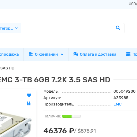
USD
атегории
спродажа
О компании
Оплата и доставка
П
 SAS HD
MC 3-TB 6GB 7.2K 3.5 SAS HD
Модель:
005049280
Артикул:
A33985
Производитель:
EMC
46376 ₽
/ $575.91