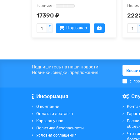
17390 ₽
222
Под заказ
Подпишитесь на наши новости!
Новинки, скидки, предложения!
Я пр
Информация
Сл
О компании
Контак
Оплата и доставка
Гаран
Карьера у нас
Расши
обслу
Политика безопасности
Что та
Условия соглашения
боятьс