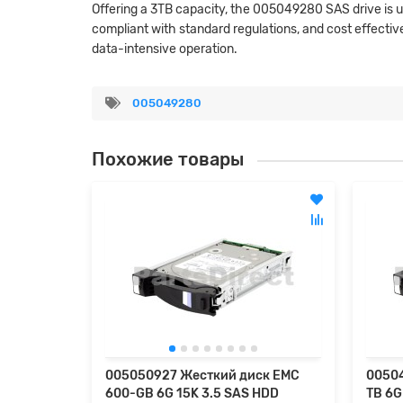
Offering a 3TB capacity, the 005049280 SAS drive is us
compliant with standard regulations, and cost effecti
data-intensive operation.
005049280
Похожие товары
005050927 Жесткий диск EMC
00504
600-GB 6G 15K 3.5 SAS HDD
TB 6G