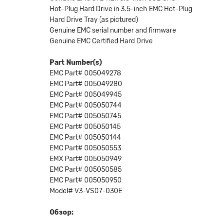
Hot-Plug Hard Drive in 3.5-inch EMC Hot-Plug
Hard Drive Tray (as pictured)
Genuine EMC serial number and firmware
Genuine EMC Certified Hard Drive
Part Number(s)
EMC Part# 005049278
EMC Part# 005049280
EMC Part# 005049945
EMC Part# 005050744
EMC Part# 005050745
EMC Part# 005050145
EMC Part# 005050144
EMC Part# 005050553
EMX Part# 005050949
EMC Part# 005050585
EMC Part# 005050950
Model# V3-VS07-030E
Обзор: