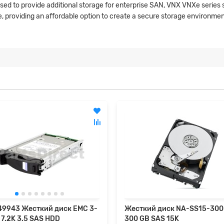
ed to provide additional storage for enterprise SAN, VNX VNXe series st
ve, providing an affordable option to create a secure storage environ
9943 Жесткий диск EMC 3-
Жесткий диск NA-SS15-300
 7.2K 3.5 SAS HDD
300 GB SAS 15K