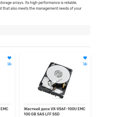
orage arrays. Its high performance is reliable,
ment that also meets the management needs of your
 EMC
Жесткий диск VX-VS6F-100U EMC
V3-2S10-
100 GB SAS LFF SSD
600-GB 6