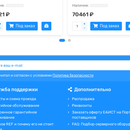
21 ₽
70461 ₽
Под заказ
Под заказ
очитал и согласен с условиями
Политика безопасности
ужба поддержки
Дополнительно
ты и схема проезда
Распродажа
тийное обслуживание
Реквизиты
ренное гарантийное
Заказать оферту ЕАИСТ на Пор
живание
поставщиков
кое REF и почему его не стоит
FAQ: Подбор серверного обору
я