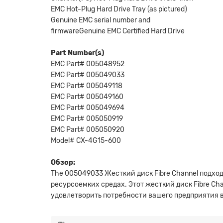
EMC Hot-Plug Hard Drive Tray (as pictured)
Genuine EMC serial number and
firmwareGenuine EMC Certified Hard Drive
Part Number(s)
EMC Part# 005048952
EMC Part# 005049033
EMC Part# 005049118
EMC Part# 005049160
EMC Part# 005049694
EMC Part# 005050919
EMC Part# 005050920
Model# CX-4G15-600
Обзор:
The 005049033 Жесткий диск Fibre Channel подх
ресурсоемких средах. Этот жесткий диск Fibre Ch
удовлетворить потребности вашего предприятия 