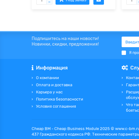
Подпишитесь на наши новости!
Новинки, скидки, предложения!
Я пр
Информация
Сл
О компании
Контак
Оплата и доставка
Гаран
Карьера у нас
Расши
обслу
Политика безопасности
Что та
Условия соглашения
боятьс
Cheap BM - Cheap Business Module 2025 © www.c-bm.
437 Гражданского кодекса РФ. Технические параметры