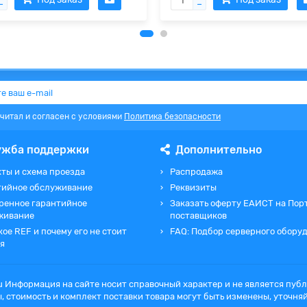
очитал и согласен с условиями
Политика безопасности
ужба поддержки
Дополнительно
ты и схема проезда
Распродажа
тийное обслуживание
Реквизиты
ренное гарантийное
Заказать оферту ЕАИСТ на Пор
живание
поставщиков
кое REF и почему его не стоит
FAQ: Подбор серверного обору
я
ru Информация на сайте носит справочный характер и не является пу
, стоимость и комплект поставки товара могут быть изменены, уточн