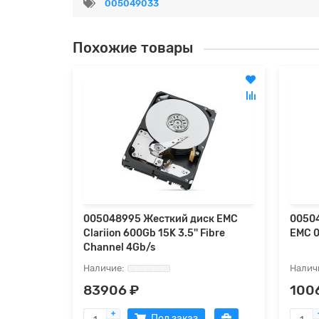
005049033
Похожие товары
005048995 Жесткий диск EMC
0050
Clariion 600Gb 15K 3.5'' Fibre
EMC 
Channel 4Gb/s
83906 ₽
100
Под заказ