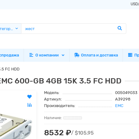
USD
атегории
спродажа
О компании
Оплата и доставка
П
.5 FC HDD
MC 600-GB 4GB 15K 3.5 FC HDD
Модель:
005049033
Артикул:
A39298
Производитель:
EMC
8532 ₽
/ $105.95