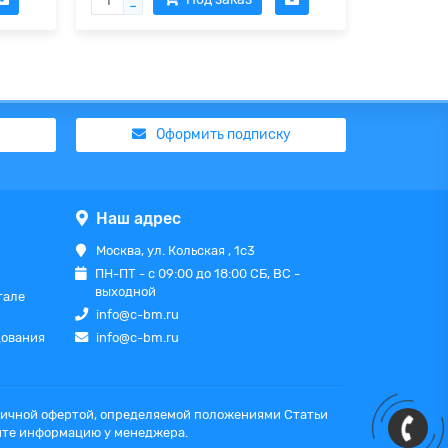
Оформить подписку
Наш адрес
Москва, ул. Кольская , 1с3
ПН-ПТ - с 09:00 до 18:00 СБ, ВС -
выходной
тале
info@c-bm.ru
дования
info@c-bm.ru
бличной офертой, определяемой положениями Статьи
яйте информацию у менеджера.