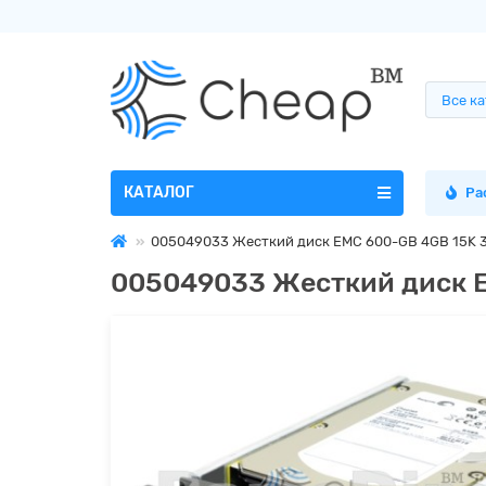
Все к
КАТАЛОГ
Ра
005049033 Жесткий диск EMC 600-GB 4GB 15K 3
005049033 Жесткий диск E