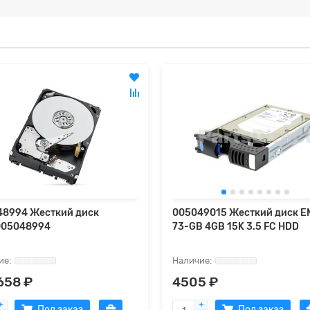
48994 Жесткий диск
005049015 Жесткий диск E
005048994
73-GB 4GB 15K 3.5 FC HDD
658 ₽
4505 ₽
Под заказ
Под заказ