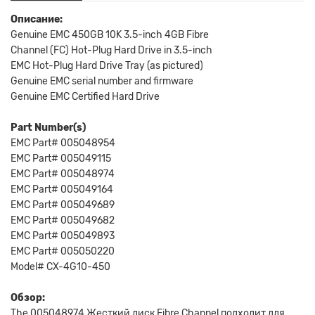
Описание:
Genuine EMC 450GB 10K 3.5-inch 4GB Fibre
Channel (FC) Hot-Plug Hard Drive in 3.5-inch
EMC Hot-Plug Hard Drive Tray (as pictured)
Genuine EMC serial number and firmware
Genuine EMC Certified Hard Drive
Part Number(s)
EMC Part# 005048954
EMC Part# 005049115
EMC Part# 005048974
EMC Part# 005049164
EMC Part# 005049689
EMC Part# 005049682
EMC Part# 005049893
EMC Part# 005050220
Model# CX-4G10-450
Обзор:
The 005048974 Жесткий диск Fibre Channel подходит для