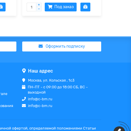
Под заказ
Оформить подписку
Наш адрес
Москва, ул. Кольская , 1с3
ПН-ПТ - с 09:00 до 18:00 СБ, ВС -
выходной
тале
info@c-bm.ru
дования
info@c-bm.ru
бличной офертой, определяемой положениями Статьи