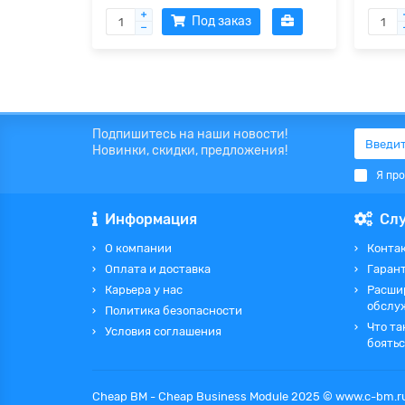
Под заказ
Подпишитесь на наши новости!
Новинки, скидки, предложения!
Я пр
Информация
Сл
О компании
Контак
Оплата и доставка
Гаран
Карьера у нас
Расши
обслу
Политика безопасности
Что та
Условия соглашения
боятьс
Cheap BM - Cheap Business Module 2025 © www.c-bm.