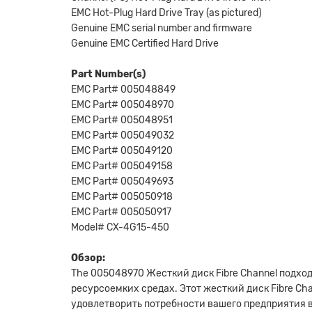
EMC Hot-Plug Hard Drive Tray (as pictured)
Genuine EMC serial number and firmware
Genuine EMC Certified Hard Drive
Part Number(s)
EMC Part# 005048849
EMC Part# 005048970
EMC Part# 005048951
EMC Part# 005049032
EMC Part# 005049120
EMC Part# 005049158
EMC Part# 005049693
EMC Part# 005050918
EMC Part# 005050917
Model# CX-4G15-450
Обзор:
The 005048970 Жесткий диск Fibre Channel подх
ресурсоемких средах. Этот жесткий диск Fibre Ch
удовлетворить потребности вашего предприятия 