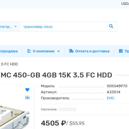
USD
атегории
спродажа
О компании
Оплата и доставка
П
.5 FC HDD
MC 450-GB 4GB 15K 3.5 FC HDD
Модель:
005048970
Артикул:
A33514
Производитель:
EMC
4505 ₽
/ $55.95