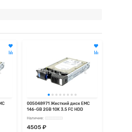
MC
005048971 Жесткий диск EMC
00504969
146-GB 2GB 10K 3.5 FC HDD
600-GB 4
4505 ₽
6116 ₽