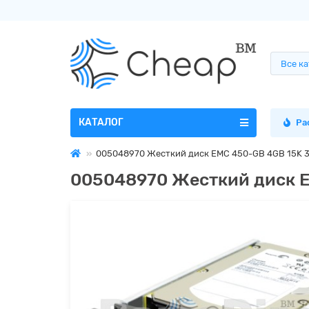
Все к
КАТАЛОГ
Ра
005048970 Жесткий диск EMC 450-GB 4GB 15K 3
005048970 Жесткий диск E