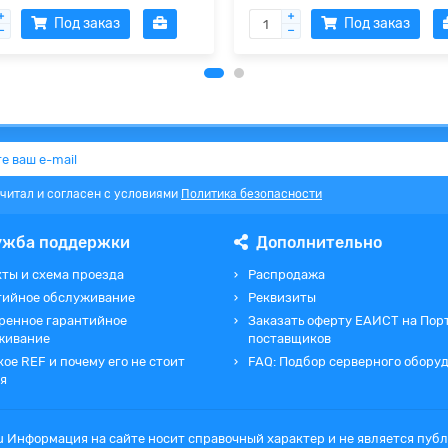
Под заказ
Под заказ
очитал и согласен с условиями
Политика безопасности
ужба поддержки
Дополнительно
ты и схема проезда
Распродажа
тийное обслуживание
Реквизиты
ренное гарантийное
Заказать оферту ЕАИСТ на Пор
живание
поставщиков
кое REF и почему его не стоит
FAQ: Подбор серверного обору
я
ru Информация на сайте носит справочный характер и не является пу