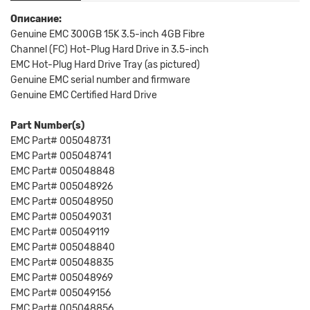
Описание:
Genuine EMC 300GB 15K 3.5-inch 4GB Fibre
Channel (FC) Hot-Plug Hard Drive in 3.5-inch
EMC Hot-Plug Hard Drive Tray (as pictured)
Genuine EMC serial number and firmware
Genuine EMC Certified Hard Drive
Part Number(s)
EMC Part# 005048731
EMC Part# 005048741
EMC Part# 005048848
EMC Part# 005048926
EMC Part# 005048950
EMC Part# 005049031
EMC Part# 005049119
EMC Part# 005048840
EMC Part# 005048835
EMC Part# 005048969
EMC Part# 005049156
EMC Part# 005048856