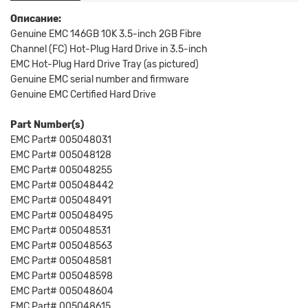
Описание:
Genuine EMC 146GB 10K 3.5-inch 2GB Fibre
Channel (FC) Hot-Plug Hard Drive in 3.5-inch
EMC Hot-Plug Hard Drive Tray (as pictured)
Genuine EMC serial number and firmware
Genuine EMC Certified Hard Drive
Part Number(s)
EMC Part# 005048031
EMC Part# 005048128
EMC Part# 005048255
EMC Part# 005048442
EMC Part# 005048491
EMC Part# 005048495
EMC Part# 005048531
EMC Part# 005048563
EMC Part# 005048581
EMC Part# 005048598
EMC Part# 005048604
EMC Part# 005048615