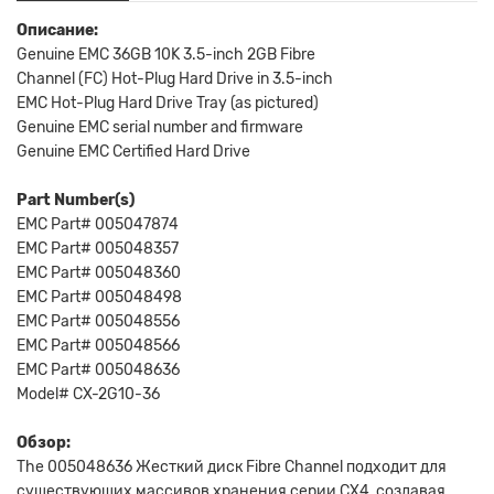
Описание:
Genuine EMC 36GB 10K 3.5-inch 2GB Fibre
Channel (FC) Hot-Plug Hard Drive in 3.5-inch
EMC Hot-Plug Hard Drive Tray (as pictured)
Genuine EMC serial number and firmware
Genuine EMC Certified Hard Drive
Part Number(s)
EMC Part# 005047874
EMC Part# 005048357
EMC Part# 005048360
EMC Part# 005048498
EMC Part# 005048556
EMC Part# 005048566
EMC Part# 005048636
Model# CX-2G10-36
Обзор:
The 005048636 Жесткий диск Fibre Channel подходит для
существующих массивов хранения серии CX4, создавая