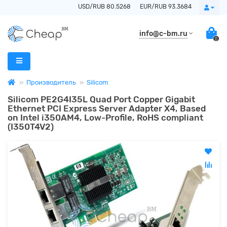
USD/RUB 80.5268
EUR/RUB 93.3684
info@c-bm.ru
0
Производитель
Silicom
Silicom PE2G4I35L Quad Port Copper Gigabit
Ethernet PCI Express Server Adapter X4, Based
on Intel i350AM4, Low-Profile, RoHS compliant
(I350T4V2)